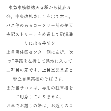
東急東横線祐天寺駅から徒歩５
分。中央改札東口１を出て右へ。
バス停のあるロータリー前の
祐天
寺駅ストリートを直進して駒澤通
りに出る
手前を
上目黒住区センター側に左折、次
のT字路を左折して路地に入って
二軒目の家です。上目黒児童館と
都立目黒高校の
そばです。
また当サロンは、専用の駐車場を
ご用意しておりません。
お車でお越しの際は、お近くのコ